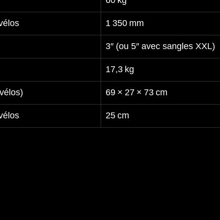
60 kg
vélos
1 350 mm
3″ (ou 5″ avec sangles XXL)
17,3 kg
vélos)
69 × 27 × 73 cm
vélos
25 cm