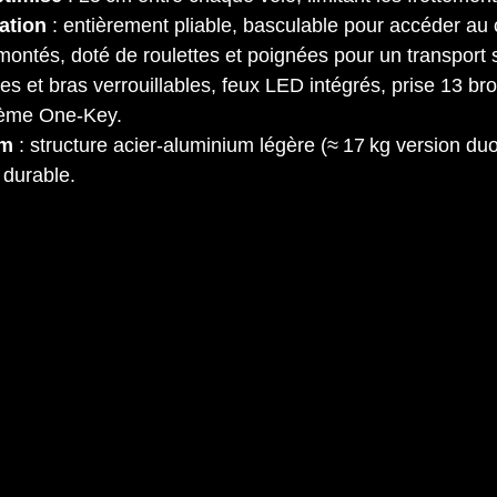
sation
 : entièrement pliable, basculable pour accéder au
montés, doté de roulettes et poignées pour un transport 
les et bras verrouillables, feux LED intégrés, prise 13 br
tème One‑Key.
um
 : structure acier‑aluminium légère (≈ 17 kg version d
 durable.