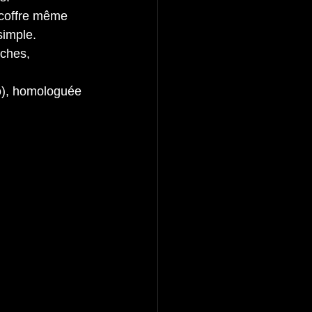
 coffre même 
simple.
oches, 
uo), homologuée 