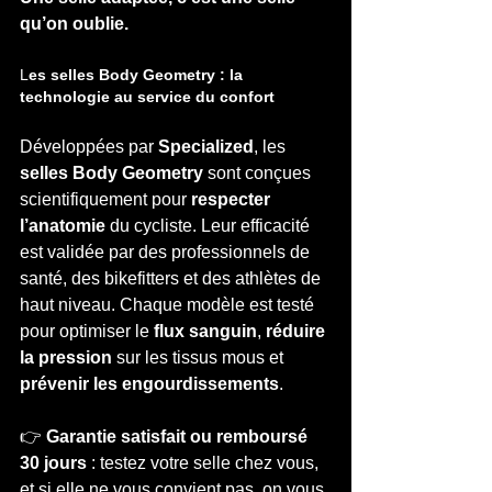
qu’on oublie.
L
es selles Body Geometry : la 
technologie au service du confort
Développées par 
Specialized
, les 
selles Body Geometry
 sont conçues 
scientifiquement pour 
respecter 
l’anatomie
 du cycliste. Leur efficacité 
est validée par des professionnels de 
santé, des bikefitters et des athlètes de 
haut niveau. Chaque modèle est testé 
pour optimiser le 
flux sanguin
, 
réduire 
la pression
 sur les tissus mous et 
prévenir les engourdissements
.
👉 
Garantie satisfait ou remboursé 
30 jours
 : testez votre selle chez vous, 
et si elle ne vous convient pas, on vous 