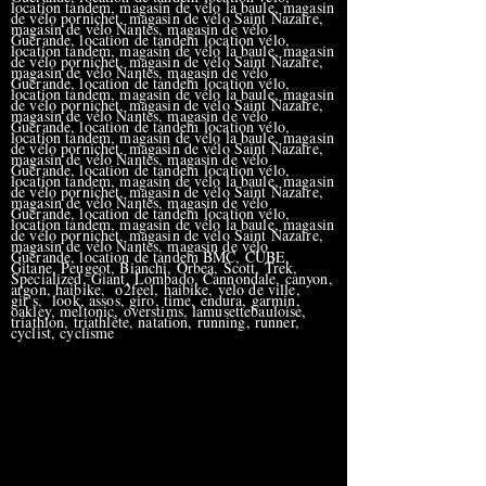
location tandem, magasin de vélo la baule, magasin
de vélo pornichet, magasin de vélo Saint Nazaire,
magasin de vélo Nantes, magasin de vélo
Guérande, location de tandem location vélo,
location tandem, magasin de vélo la baule, magasin
de vélo pornichet, magasin de vélo Saint Nazaire,
magasin de vélo Nantes, magasin de vélo
Guérande, location de tandem location vélo,
location tandem, magasin de vélo la baule, magasin
de vélo pornichet, magasin de vélo Saint Nazaire,
magasin de vélo Nantes, magasin de vélo
Guérande, location de tandem location vélo,
location tandem, magasin de vélo la baule, magasin
de vélo pornichet, magasin de vélo Saint Nazaire,
magasin de vélo Nantes, magasin de vélo
Guérande, location de tandem location vélo,
location tandem, magasin de vélo la baule, magasin
de vélo pornichet, magasin de vélo Saint Nazaire,
magasin de vélo Nantes, magasin de vélo
Guérande, location de tandem location vélo,
location tandem, magasin de vélo la baule, magasin
de vélo pornichet, magasin de vélo Saint Nazaire,
magasin de vélo Nantes, magasin de vélo
Guérande, location de tandem BMC, CUBE,
Gitane, Peugeot, Bianchi, Orbea, Scott, Trek,
Specialized, Giant, Lombado, Cannondale, canyon,
argon, haibike, o2feel, haibike, velo de ville,
gir's, look, assos, giro, time, endura, garmin,
oakley, meltonic, overstims, lamusettebauloise,
triathlon, triathlète, natation, running, runner,
cyclist, cyclisme
Etude posturale, bikefitting, analyse pédalage,
etude posturale la baule , etude posturale
pornichet, etude posturale saint nazaire, etude
posturale nantes , etude posturale vannes ,
etude pontchateau , bikefitting.com , bikefitting
nantes, bikefitting saint nazaire, bikefitting la
baule, bikefitting pornichet, bikefitting